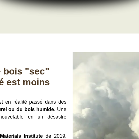
 bois "sec"
té est moins
t en réalité passé dans des
turel ou du bois humide
. Une
enouvelable en un désastre
aterials Institute
de 2019,